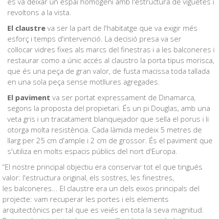
es va deixar un espai homogeni amb l'estructura de viguetes i
revoltons a la vista.
El claustre
va ser la part de l'habitatge que va exigir més
esforç i temps d'intervenció. La decisió presa va ser
col·locar vidres fixes als marcs del finestras i a les balconeres i
restaurar como a únic accés al claustro la porta tipus morisca,
que és una peça de gran valor, de fusta macissa toda tallada
en una sola peça sense motllures agregades.
El paviment
va ser portat expressament de Dinamarca,
segons la proposta del propietari. És un pi Douglas, amb una
veta gris i un tracatament blanquejador que sella el porus i li
otorga molta resistència. Cada làmida medeix 5 metres de
llarg per 25 cm d'ample i 2 cm de grossor. És el paviment que
s'utiliza en molts espacis públics del nort d'Europa.
“El nostre principal objectiu era conservar tot el que tingués
valor: l'estructura original, els sostres, les finestres,
les balconeres... El claustre era un dels eixos principals del
projecte: vam recuperar les portes i els elements
arquitectònics per tal que es veiés en tota la seva magnitud.