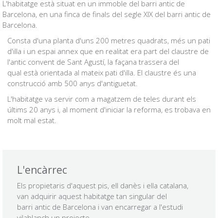
L'habitatge està situat en un immoble del barri antic de
Barcelona, en una finca de finals del segle XIX del barri antic de
Barcelona.
Consta d'una planta d'uns 200 metres quadrats, més un pati
d'illa i un espai annex que en realitat era part del claustre de
l'antic convent de Sant Agustí, la façana trassera del
qual està orientada al mateix pati d'illa. El claustre és una
construcció amb 500 anys d'antiguetat.
L'habitatge va servir com a magatzem de teles durant els
últims 20 anys i, al moment d'iniciar la reforma, es trobava en
molt mal estat.
L'encàrrec
Els propietaris d'aquest pis, ell danès i ella catalana,
van adquirir aquest habitatge tan singular del
barri antic de Barcelona i van encarregar a l'estudi
vilablanch un projecte