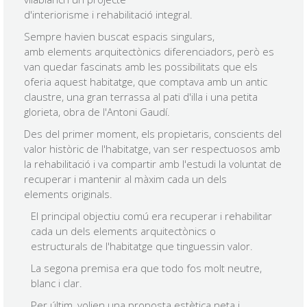
d'interiorisme i rehabilitació integral.
Sempre havien buscat espacis singulars,
amb elements arquitectònics diferenciadors, però es
van quedar fascinats amb les possibilitats que els
oferia aquest habitatge, que comptava amb un antic
claustre, una gran terrassa al pati d'illa i una petita
glorieta, obra de l'Antoni Gaudí.
Des del primer moment, els propietaris, conscients del
valor històric de l'habitatge, van ser respectuosos amb
la rehabilitació i va compartir amb l'estudi la voluntat de
recuperar i mantenir al màxim cada un dels
elements originals.
El principal objectiu comú era recuperar i rehabilitar
cada un dels elements arquitectònics o
estructurals de l'habitatge que tinguessin valor.
La segona premisa era que todo fos molt neutre,
blanc i clar.
Per últim, volien una proposta estètica neta i