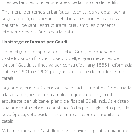
respectant les diferents etapes de la història de l'edifici.
Finalment, per temes urbanístics i tècnics, es va optar per la
segona opció, recuperant i rehabilitat les portes d'accés al
claustre i deixant l'estructura tal qual, amb les diferents
intervencions històriques a la vista.
Habitatge reformat per Gaudí
L'habitatge era propietat de l'Isabel Güell, marquesa de
Castelldosrius i filla de l'Eusebi Güell, el gran mecenes de
l'Antoni Gaudí. La finca va ser construïda l'any 1885 i reformada
entre el 1901 i el 1904 pel gran arquitecte del modernisme
català.
La glorieta, que està annexa al saló i actualment està destinada
a la zona de jocs, és una ampliació que va fer el genial
arquitecte per ubicar el piano de l'Isabel Güell. Incluús existeix
una anècdota sobre la construcció d'aquesta glorieta que, a la
seva època, volia evidenciar el mal caràcter de l'arquitecte
català:
“A la marquesa de Castelldosrius li havien regalat un piano de