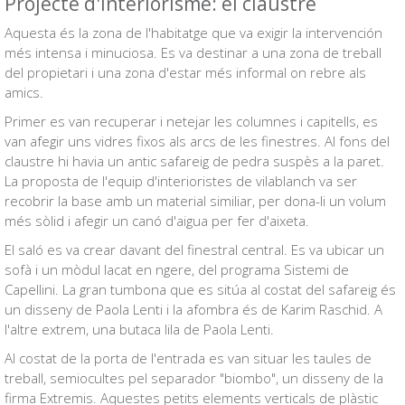
Projecte d'interiorisme: el claustre
Aquesta és la zona de l'habitatge que va exigir la intervención
més intensa i minuciosa. Es va destinar a una zona de treball
del propietari i una zona d'estar més informal on rebre als
amics.
Primer es van recuperar i netejar les columnes i capitells, es
van afegir uns vidres fixos als arcs de les finestres. Al fons del
claustre hi havia un antic safareig de pedra suspès a la paret.
La proposta de l'equip d'interioristes de vilablanch va ser
recobrir la base amb un material similiar, per dona-li un volum
més sòlid i afegir un canó d'aigua per fer d'aixeta.
El saló es va crear davant del finestral central. Es va ubicar un
sofà i un mòdul lacat en ngere, del programa Sistemi de
Capellini. La gran tumbona que es sitúa al costat del safareig és
un disseny de Paola Lenti i la afombra és de Karim Raschid. A
l'altre extrem, una butaca lila de Paola Lenti.
Al costat de la porta de l'entrada es van situar les taules de
treball, semiocultes pel separador "biombo", un disseny de la
firma Extremis. Aquestes petits elements verticals de plàstic