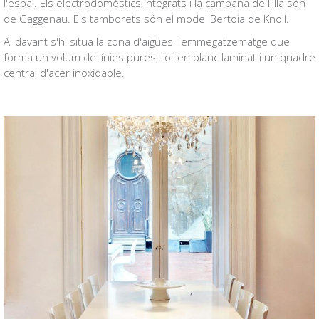
l'espai. Els electrodomèstics integrats i la campana de l'illa són
de Gaggenau. Els tamborets són el model Bertoia de Knoll.
Al davant s'hi situa la zona d'aigües i emmegatzematge que
forma un volum de línies pures, tot en blanc laminat i un quadre
central d'acer inoxidable.