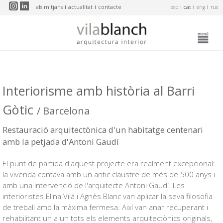
Vés al contingut
als mitjans
actualitat
contacte
esp
cat
eng
rus
Interiorisme amb història al Barri
Gòtic
/ Barcelona
Restauració arquitectònica d'un habitatge centenari
amb la petjada d'Antoni Gaudí
El punt de partida d'aquest projecte era realment excepcional:
la vivenda contava amb un antic claustre de més de 500 anys i
amb una intervenció de l'arquitecte Antoni Gaudí. Les
interioristes Elina Vilá i Agnès Blanc van aplicar la seva filosofia
de treball amb la màxima fermesa. Així van anar recuperant i
rehabilitant un a un tots els elements arquitectònics originals,