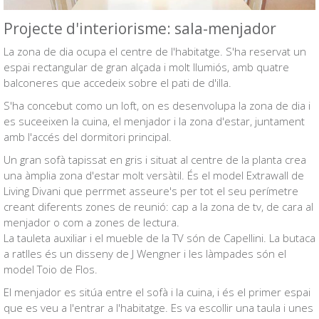
Projecte d'interiorisme: sala-menjador
La zona de dia ocupa el centre de l'habitatge. S'ha reservat un
espai rectangular de gran alçada i molt llumiós, amb quatre
balconeres que accedeix sobre el pati de d'illa.
S'ha concebut como un loft, on es desenvolupa la zona de dia i
es suceeixen la cuina, el menjador i la zona d'estar, juntament
amb l'accés del dormitori principal.
Un gran sofà tapissat en gris i situat al centre de la planta crea
una àmplia zona d'estar molt versàtil. És el model Extrawall de
Living Divani que perrmet asseure's per tot el seu perímetre
creant diferents zones de reunió: cap a la zona de tv, de cara al
menjador o com a zones de lectura.
La tauleta auxiliar i el mueble de la TV són de Capellini. La butaca
a ratlles és un disseny de J Wengner i les làmpades són el
model Toio de Flos.
El menjador es sitúa entre el sofà i la cuina, i és el primer espai
que es veu a l'entrar a l'habitatge. Es va escollir una taula i unes