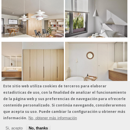
Este sitio web utiliza cookies de terceros para elaborar
estadísticas de uso, con la finalidad de analizar el funcionamiento
de la página web y sus preferencias de navegación para ofrecerle
contenido personalizado. Si continúa navegando, consideraremos
que acepta su uso. Puede cambiar la configuración u obtener más
información.
No, obtener más información
© 2026 - estudio vilablanch · Amigó 78-80, 1º B · 08021 Barcelona · Tel. 935 513
339 · estudio@vilablanch.com
Aviso legal
/
Información sobre cookies
/
Política de protección de datos
Si, acepto
No, thanks