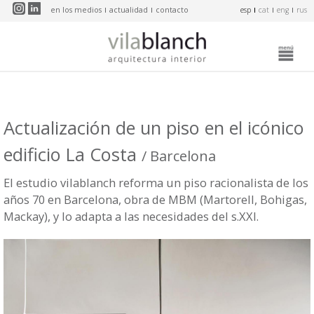
Pasar al contenido principal
en los medios
actualidad
contacto
esp
cat
eng
rus
Actualización de un piso en el icónico
edificio La Costa
/ Barcelona
El estudio vilablanch reforma un piso racionalista de los
años 70 en Barcelona, obra de MBM (Martorell, Bohigas,
Mackay), y lo adapta a las necesidades del s.XXI.