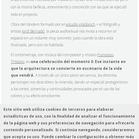
con la misma belleza, atrevimiento y concreción con las que se ejecutó
todo el proyecto.
Obra del tándem formado por el
estudio vilablanch
+ el fotógrafo y
artista
Jordi Bernadó
, la pieza audiovisual nos invita a recorrer el
espacio en un instante muy concreto: justo cuando la obra está
finalizada, pero aún no habitada.
El cortometraje, con música del compositor y músico
Francesco
Tristano
, es
una celebración del momento 0
.
Ese instante en
que la arquitectura se convierte en escenario de la vida
que vendrá.
A través de un único plano secuencia, los distintos
personajes nos descubren la vivienda, dando un especial protagonismo
a los cortes, simetrías y continuidades provocados por el uso de los
colores y su efecto envolvente.
Este sitio web utiliza cookies de terceros para elaborar
estadísticas de uso, con la finalidad de analizar el funcionamiento
de la página web y sus preferencias de navegación para ofrecerle
contenido personalizado. Si continúa navegando, consideraremos
que acepta su uso. Puede cambiar la configuración u obtener más