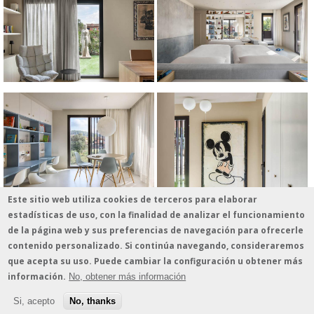
Este sitio web utiliza cookies de terceros para elaborar
estadísticas de uso, con la finalidad de analizar el funcionamiento
de la página web y sus preferencias de navegación para ofrecerle
contenido personalizado. Si continúa navegando, consideraremos
que acepta su uso. Puede cambiar la configuración u obtener más
información.
No, obtener más información
© 2026 - estudio vilablanch · Amigó 78-80, 1º B · 08021 Barcelona · Tel. 935 513
339 · estudio@vilablanch.com
Aviso legal
/
Información sobre cookies
/
Política de protección de datos
Si, acepto
No, thanks