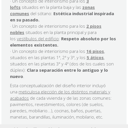
· Un concepto de interiorismo para los
3
lofts
situados en la planta baja y las
zonas
comunes
del sótano:
Estética industrial inspirada
en su pasado.
· Un concepto de interiorismo para los
2 pisos
nobles
situados en la planta principal y para
los
vestíbulos del edificio
:
Respeto absoluto por los
elementos existentes.
​· Un concepto de interiorismo para los
16 pisos
,
situados en las plantas 1ª, 2ª y 3ª, y los
5 áticos
,
situados en las plantas 3ª y 4ª (dos de los cuales son
dúplex):
Clara separación entre lo antiguo y lo
nuevo
.
Esta conceptualización del diseño interior incluyó
una
meticulosa elección de los distintos materials y
acabados
de cada vivienda y de las zonas comunes:
pavimentos, revestimientos, colores (de suelos,
paredes, mobiliario...), cocinas, baños, puertas,
manetas, barandillas, iluminación, mobilario, etc.