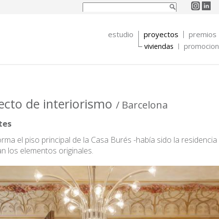
Buscar
Formulario de
búsqueda
estudio
proyectos
premios
viviendas
promocione
yecto de interiorismo
/ Barcelona
tes
rma el piso principal de la Casa Burés -había sido la residencia
n los elementos originales.