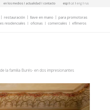
en los medios
actualidad
contacto
esp
cat
eng
rus
restauración
llave en mano
para promotoras
s residenciales
oficinas
comerciales
efímeros
 de la familia Burés- en dos impresionantes