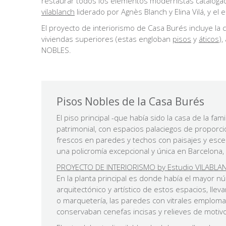
restaurar todos los elementos modernistas cataloga
vilablanch
liderado por Agnès Blanch y Elina Vilá, y el
El proyecto de interiorismo de Casa Burés incluye la co
viviendas superiores (estas engloban
pisos
y
áticos
),
NOBLES.
Pisos Nobles de la Casa Burés
El piso principal -que había sido la casa de la f
patrimonial, con espacios palaciegos de proporc
frescos en paredes y techos con paisajes y esce
una policromía excepcional y única en Barcelona,
PROYECTO DE INTERIORISMO by Estudio VILABLAN
En la planta principal es donde había el mayor n
arquitectónico y artístico de estos espacios, ll
o marquetería, las paredes con vitrales emplom
conservaban cenefas incisas y relieves de motivo