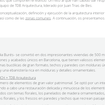
dos que componen el edificio. Un reto al que han sabido dar res
 equipo de TDB Arquitectura, liderado por Juan Trias de Bes.
nceptualización, definición y ejecución de la arquitectura interior
 así como de las
zonas comunes
. A continuación, os presentamos 
amilia Burés- se convirtió en dos impresionantes viviendas de 500
iones y acabados únicos en Barcelona, que tienen valiosos elemen
nas bucólicas de gran formato, techos y paredes con molduras ún
 y una ebanistería rica en molduras y detalles ornamentales.
CH + TDB Arquitectura
úmero de elementos de gran valor patrimonial. Se optó por un int
evando a cabo una restauración delicada y minuciosa de los eleme
ados con temas florales, los panelados de madera ornamentados,
s florales, y los frescos en paredes y techos que recrean paisaje