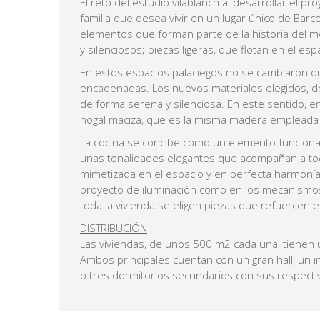
El reto del estudio vilablanch al desarrollar el 
familia que desea vivir en un lugar único de Barc
elementos que forman parte de la historia del 
y silenciosos; piezas ligeras, que flotan en el esp
En estos espacios palaciegos no se cambiaron dis
encadenadas. Los nuevos materiales elegidos, d
de forma serena y silenciosa. En este sentido, 
nogal maciza, que es la misma madera empleada e
La cocina se concibe como un elemento funcional 
unas tonalidades elegantes que acompañan a todo
mimetizada en el espacio y en perfecta harmonía co
proyecto de iluminación como en los mecanismos t
toda la vivienda se eligen piezas que refuercen e
DISTRIBUCIÓN
Las viviendas, de unos 500 m2 cada una,
tienen 
Ambos principales cuentan con un gran hall, un 
o tres dormitorios secundarios con sus respecti