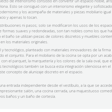
proyecto de interiorismo consistió en convertir un espacio noble, a
elona. Esto se consiguió con un interiorismo elegante y sofisticad
modernismo y los acompaña de materiales y piezas mobiliario igu
acio y apenas lo tocan.
tribuciones ni pasos; solo se modificaron los usos de los espaci
e formas suaves y redondeadas, son tan nobles como los que habí
en el baño se utilizan piezas de colores discretos y muebles co
n los materiales originales.
y tecnológico, planteado con materiales innovadores de la firma 
 el conjunto. Para el mobiliario de la cocina se opta por un aca
n el parquet, la marquetería y los colores de la sala oval, que es
ecnológicos también se busca esta integración silenciosa en el e
ste concepto de alunizaje discreto en el espacio.
una entrada independiente desde el vestíbulo, a la que se acced
impresionante salón, una cocina cerrada, una majuestuoso comedo
vos baños y un baño de cortesía.