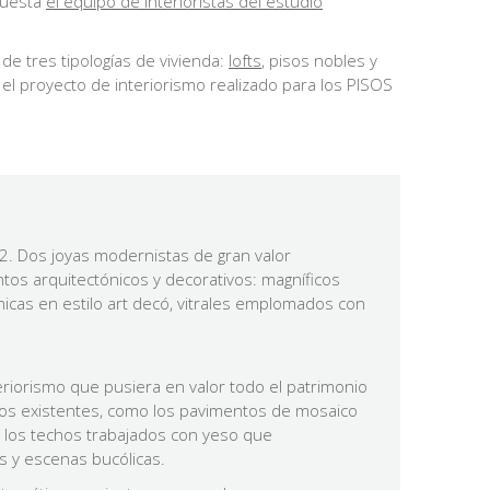
puesta
el equipo de interioristas del estudio
 de tres tipologías de vivienda:
lofts
,
pisos nobles y
el proyecto de interiorismo realizado para los PISOS
 m2. Dos joyas modernistas de gran valor
tos arquitectónicos y decorativos: magníficos
icas en estilo
art decó
, vitrales emplomados con
eriorismo que pusiera en valor todo el patrimonio
ntos existentes, como los pavimentos de mosaico
 los techos trabajados con yeso que
s y escenas bucólicas.