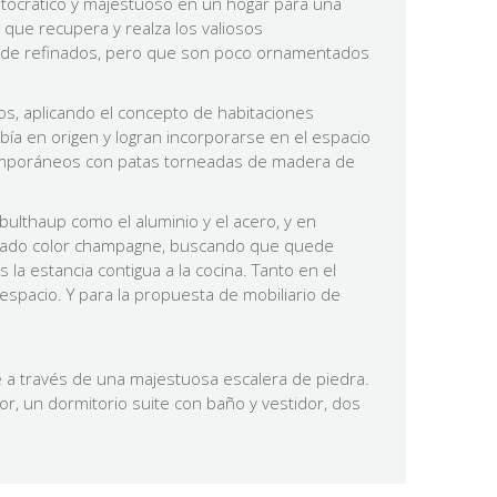
ristocrático y majestuoso en un hogar para una
o que recupera y realza los valiosos
al de refinados, pero que son poco ornamentados
os, aplicando el concepto de habitaciones
a en origen y logran incorporarse en el espacio
ntemporáneos con patas torneadas de madera de
bulthaup como el aluminio y el acero, y en
bado color
champagn
e, buscando que quede
 la estancia contigua a la cocina. Tanto en el
spacio. Y para la propuesta de mobiliario de
e a través de una majestuosa escalera de piedra.
r, un dormitorio suite con baño y vestidor, dos