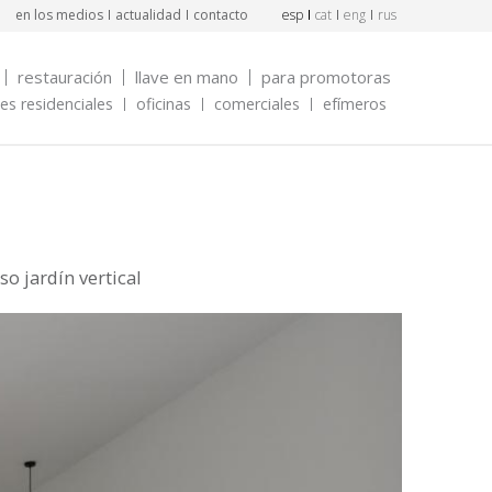
en los medios
actualidad
contacto
esp
cat
eng
rus
restauración
llave en mano
para promotoras
s residenciales
oficinas
comerciales
efímeros
o jardín vertical