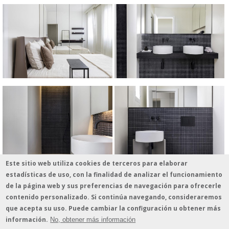
Este sitio web utiliza cookies de terceros para elaborar
estadísticas de uso, con la finalidad de analizar el funcionamiento
de la página web y sus preferencias de navegación para ofrecerle
contenido personalizado. Si continúa navegando, consideraremos
que acepta su uso. Puede cambiar la configuración u obtener más
información.
No, obtener más información
© 2026 - estudio vilablanch · Amigó 78-80, 1º B · 08021 Barcelona · Tel. 935 513