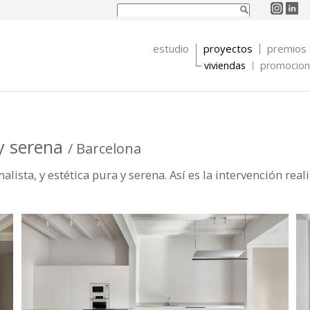
Buscar
Formulario de
búsqueda
estudio
proyectos
premios
viviendas
promocione
y serena
/ Barcelona
lista, y estética pura y serena. Así es la intervención real