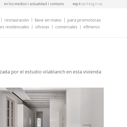
en los medios
actualidad
contacto
esp
cat
eng
rus
restauración
llave en mano
para promotoras
s residenciales
oficinas
comerciales
efímeros
izada por el estudio vilablanch en esta vivienda