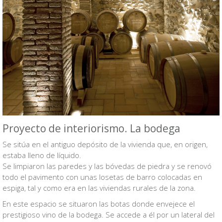
Proyecto de interiorismo. La bodega
Se sitúa en el antiguo depósito de la vivienda que, en origen,
estaba lleno de líquido.
Se limpiaron las paredes y las bóvedas de piedra y se renovó
todo el pavimento con unas losetas de barro colocadas en
espiga, tal y como era en las viviendas rurales de la zona.
En este espacio se situaron las botas donde envejece el
prestigioso vino de la bodega. Se accede a él por un lateral del