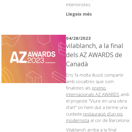
interioristes.
Llegeix més
04/28/2023
vilablanch, a la final
dels AZ AWARDS de
Canadà
Ens fa molta il·lusió compartir
amb vosaltres que som
finalistes als
premis
internacionals AZ AWARDS
amb
el projecte "Viure en una obra
d'art" on hem dut a terme una
cuidada
restauració d'un pis
modernista
al cor de Barcelona.
Vilablanch arriba a la final