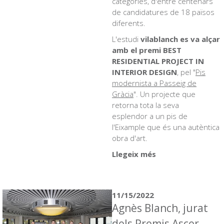
categories, d'entre centenars
de candidatures de 18 països
diferents.
L'estudi
vilablanch es va alçar
amb el premi BEST
RESIDENTIAL PROJECT IN
INTERIOR DESIGN
, pel "
Pis
modernista a Passeig de
Gràcia
". Un projecte que
retorna tota la seva
esplendor a un pis de
l'Eixample que és una autèntica
obra d'art.
Llegeix més
11/15/2022
Agnès Blanch, jurat
dels Premis Ascer