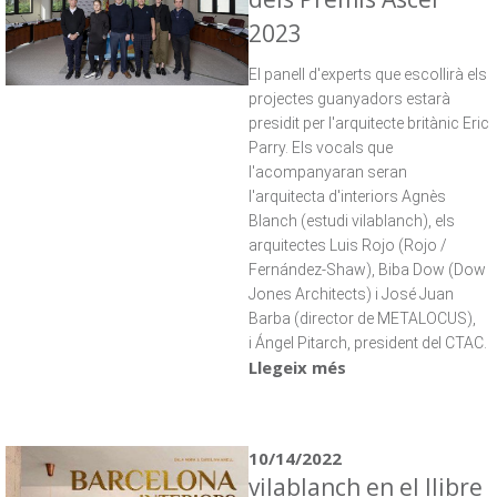
2023
El panell d'experts que escollirà els
projectes guanyadors estarà
presidit per l'arquitecte britànic Eric
Parry. Els vocals que
l'acompanyaran seran
l'arquitecta d'interiors
Agnès
Blanch (estudi vilablanch),
els
arquitectes Luis Rojo (Rojo /
Fernández-Shaw), Biba Dow (Dow
Jones Architects) i José Juan
Barba (director de METALOCUS),
i Ángel Pitarch, president del CTAC.
Llegeix més
10/14/2022
vilablanch en el llibre