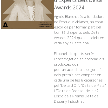
d'Experts dels Delta
Awards 2024
Agnès Blanch, sòcia fundadora
de l'estudi vilablanch, ha estat
escollida per formar part del
Comitè d'Experts dels Delta
Awards 2024 que es celebren
cada any a Barcelona.
El panell d'experts serèr
l'encarregat de seleccionar els
productes que
podran accedir a la segona fase
dels premis per competir en
cada una de les 8 catergoríes
pel "Delta d'Or", "Delta de Plata"
i "Delta de Bronze" de la 42
Edició dels Premis Delta de
Disseny Industrial.