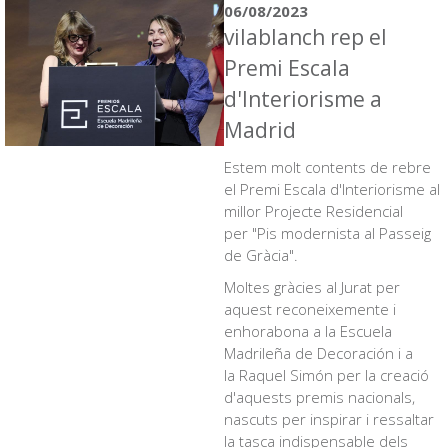
06/08/2023
vilablanch rep el
Premi Escala
d'Interiorisme a
Madrid
Estem molt contents de rebre
el Premi Escala d'Interiorisme al
millor Projecte Residencial
per "
Pis modernista al Passeig
de Gràcia
".
Moltes gràcies al Jurat per
aquest reconeixemente i
enhorabona a la Escuela
Madrileña de Decoración i a
la Raquel Simón per la creació
d'aquests premis nacionals,
nascuts per inspirar i ressaltar
la tasca indispensable dels