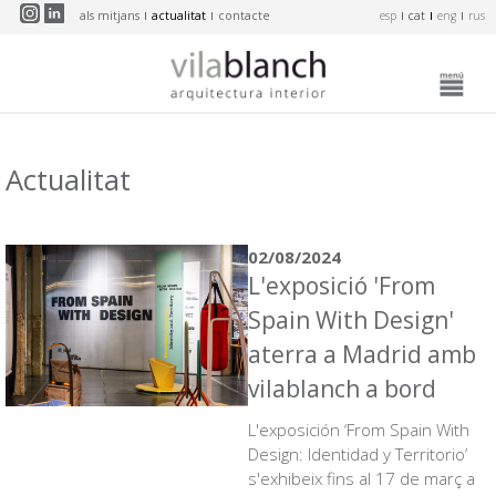
Vés al contingut
als mitjans
actualitat
contacte
esp
cat
eng
rus
Actualitat
02/08/2024
L'exposició 'From
Spain With Design'
aterra a Madrid amb
vilablanch a bord
L'exposición ‘From Spain With
Design: Identidad y Territorio’
s'exhibeix fins al 17 de març a