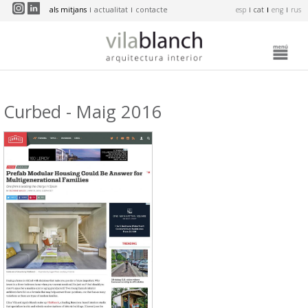
Vés al contingut
als mitjans
actualitat
contacte
esp
cat
eng
rus
Curbed - Maig 2016