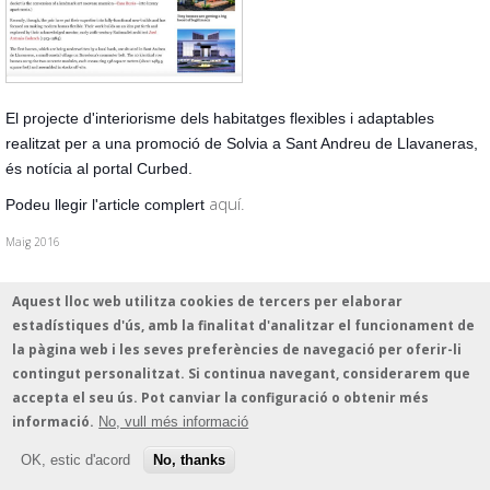
El projecte d'interiorisme dels habitatges flexibles i adaptables
realitzat per a una promoció de Solvia a Sant Andreu de Llavaneras,
és notícia al portal Curbed.
aquí.
Podeu llegir l'article complert
Maig 2016
Aquest lloc web utilitza cookies de tercers per elaborar
estadístiques d'ús, amb la finalitat d'analitzar el funcionament de
© 2026 - estudio vilablanch · Amigó 78-80, 1º B · 08021 Barcelona · Tel. 935 513
la pàgina web i les seves preferències de navegació per oferir-li
339 · estudio@vilablanch.com
Avís legal
/
Informació sobre cookes
/
Política de protecció de dades
contingut personalitzat. Si continua navegant, considerarem que
accepta el seu ús. Pot canviar la configuració o obtenir més
informació.
No, vull més informació
OK, estic d'acord
No, thanks