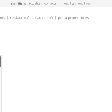
als mitjans
actualitat
contacte
esp
cat
eng
rus
mis
restauració
clau en mà
per a promotores