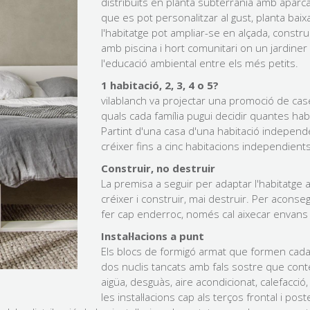
distribuïts en planta subterrània amb aparc
que es pot personalitzar al gust, planta baix
l'habitatge pot ampliar-se en alçada, constr
amb piscina i hort comunitari on un jardiner 
l'educació ambiental entre els més petits.
1 habitació, 2, 3, 4 o 5?
vilablanch va projectar una promoció de cas
quals cada família pugui decidir quantes habit
Partint d'una casa d'una habitació independe
créixer fins a cinc habitacions independients
Construir, no destruir
La premisa a seguir per adaptar l'habitatge a
créixer i construir, mai destruir. Per aconseg
fer cap enderroc, només cal aixecar envans i
Instal·lacions a punt
Els blocs de formigó armat que formen cad
dos nuclis tancats amb fals sostre que contene
aigüa, desguàs, aire acondicionat, calefacció,
les instal·lacions cap als terços frontal i poste