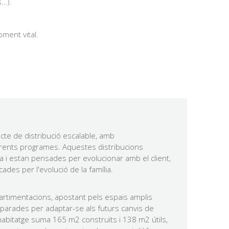
s…).
oment vital.
cte de distribució escalable, amb
erents programes. Aquestes distribucions
ia i estan pensades per evolucionar amb el client,
des per l'evolució de la família.
artimentacions, apostant pels espais amplis
preparades per adaptar-se als futurs canvis de
l'habitatge suma 165 m2 construïts i 138 m2 útils,