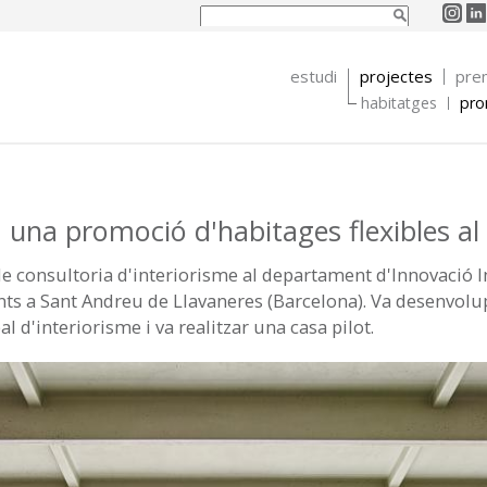
Formulari de cerca
Cerca
estudi
projectes
pre
habitatges
pro
 a una promoció d'habitages flexibles 
 de consultoria d'interiorisme al departament d'Innovació 
gents a Sant Andreu de Llavaneres (Barcelona). Va desenvolu
l d'interiorisme i va realitzar una casa pilot.