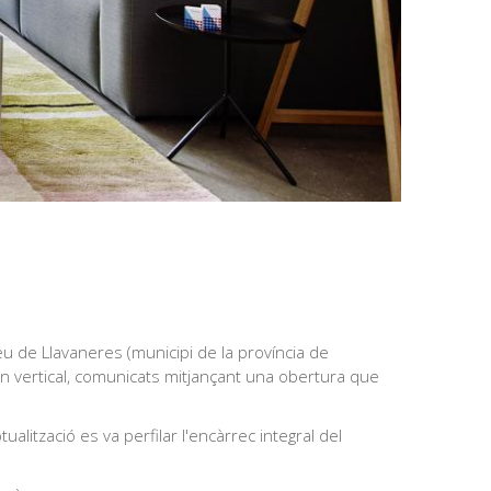
u de Llavaneres (municipi de la província de
en vertical, comunicats mitjançant una obertura que
ualització es va perfilar l'encàrrec integral del