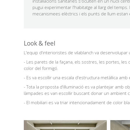
instal·lacions sanitàries s'oculten en un nucli cen
pugui experimentar l'habitatge al llarg del temps. 
mecanismees elèctrics i els punts de llum estan 
Look & feel
L'equip d'interioristes de vilablanch va desenvolupar
- Les parets de la façana, els sostres, les portes, les 
color del formigó.
- Es va escollir una escala d'estructura metàl·lica am
- Tota la proposta d'il·luminació es va plantejar amb o
làmpades es van escollir buscant donar un ambient càli
- El mobiliari es va triar intencionadament de color b