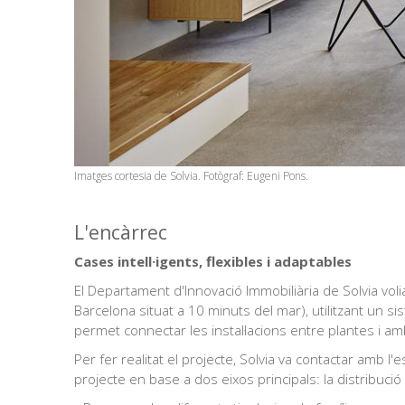
Imatges cortesia de Solvia. Fotògraf: Eugeni Pons.
L'encàrrec
Cases intell·igents, flexibles i adaptables
El Departament d'Innovació Immobiliària de Solvia vol
Barcelona situat a 10 minuts del mar), utilitzant un 
permet connectar les instal·lacions entre plantes i amb 
Per fer realitat el projecte, Solvia va contactar amb l
projecte en base a dos eixos principals: la distribució 