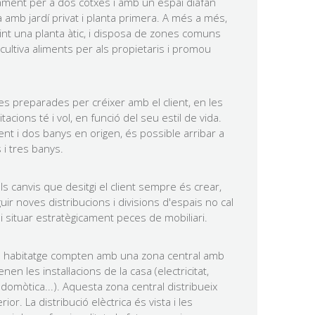
ament per a dos cotxes i amb un espai diàfan
a amb jardí privat i planta primera. A més a més,
uint una planta àtic, i disposa de zones comuns
cultiva aliments per als propietaris i promou
es preparades per créixer amb el client, en les
acions té i vol, en funció del seu estil de vida.
nt i dos banys en origen, és possible arribar a
 i tres banys.
ls canvis que desitgi el client sempre és crear,
uir noves distribucions i divisions d'espais no cal
 situar estratègicament peces de mobiliari.
a habitatge compten amb una zona central amb
n les instal·lacions de la casa (electricitat,
 domòtica...). Aquesta zona central distribueix
rior. La distribució elèctrica és vista i les