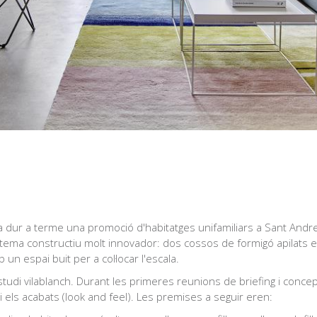
ia dur a terme una promoció d'habitatges unifamiliars a Sant Andre
sistema constructiu molt innovador: dos cossos de formigó apilats 
un espai buit per a col·locar l'escala.
'estudi vilablanch. Durant les primeres reunions de
briefing
i concept
i els acabats (
look and feel
). Les premises a seguir eren: