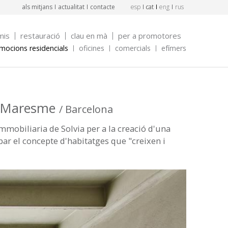
als mitjans
actualitat
contacte
esp
cat
eng
rus
mis
restauració
clau en mà
per a promotores
mocions residencials
oficines
comercials
efímers
al Maresme
/ Barcelona
Immobiliaria de Solvia per a la creació d'una
par el concepte d'habitatges que "creixen i