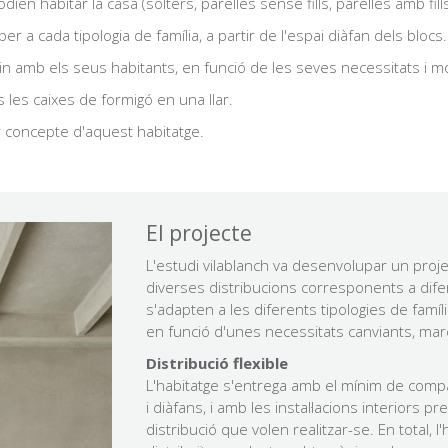
ien habitar la casa (solters, parelles sense fills, parelles amb fill
 a cada tipologia de família, a partir de l'espai diàfan dels blocs.
in amb els seus habitants, en funció de les seves necessitats i m
 les caixes de formigó en una llar.
r concepte d'aquest habitatge.
El projecte
L'estudi vilablanch va desenvolupar un proje
diverses distribucions corresponents a dif
s'adapten a les diferents tipologies de famíl
en funció d'unes necessitats canviants, marca
Distribució flexible
L'habitatge s'entrega amb el mínim de comp
i diàfans, i amb les instal·lacions interiors 
distribució que volen realitzar-se. En total, 