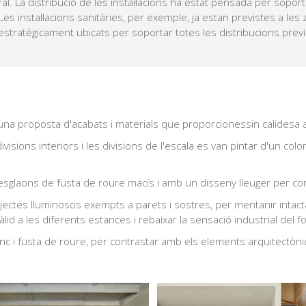
tral. La distribució de les instal·lacions ha estat pensada per soport
Les instal·lacions sanitàries, per exemple, ja estan previstes a les
estratègicament ubicats per soportar totes les distribucions previ
 una proposta d'acabats i materials que proporcionessin calidesa a
divisions interiors i les divisions de l'escala es van pintar d'un col
b esglaons de fusta de roure macís i amb un disseny lleuger per co
bjectes lluminosos exempts a parets i sostres, per mentanir intacta
d a les diferents estances i rebaixar la sensació industrial del f
lanc i fusta de roure, per contrastar amb els elements arquitectòni