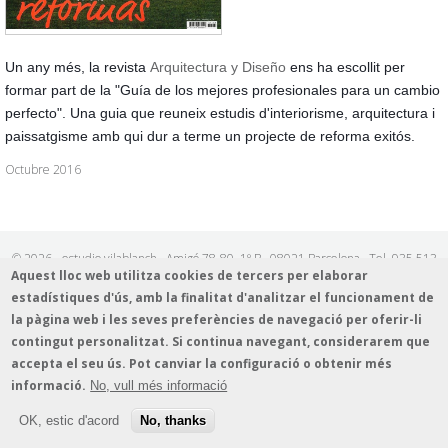
Un any més, la revista
Arquitectura y Diseño
ens ha escollit per
formar part de la "Guía de los mejores profesionales para un cambio
perfecto". Una guia que reuneix estudis d'interiorisme, arquitectura i
paissatgisme amb qui dur a terme un projecte de reforma exitós.
Octubre 2016
© 2026 - estudio vilablanch · Amigó 78-80, 1º B · 08021 Barcelona · Tel. 935 513
339 · estudio@vilablanch.com
Aquest lloc web utilitza cookies de tercers per elaborar
Avís legal
/
Informació sobre cookes
/
Política de protecció de dades
estadístiques d'ús, amb la finalitat d'analitzar el funcionament de
la pàgina web i les seves preferències de navegació per oferir-li
contingut personalitzat. Si continua navegant, considerarem que
accepta el seu ús. Pot canviar la configuració o obtenir més
informació.
No, vull més informació
OK, estic d'acord
No, thanks