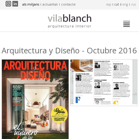
Vés al contingut
als mitjans
actualitat
contacte
esp
cat
eng
rus
Arquitectura y Diseño - Octubre 2016