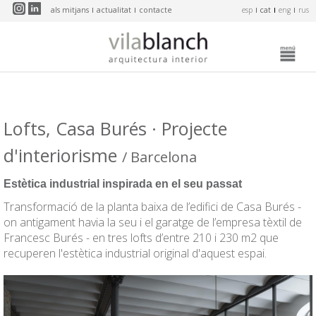
Vés al contingut
als mitjans
actualitat
contacte
esp
cat
eng
rus
Lofts, Casa Burés · Projecte
d'interiorisme
/ Barcelona
Estètica industrial inspirada en el seu passat
Transformació de la planta baixa de l’edifici de Casa Burés -
on antigament havia la seu i el garatge de l’empresa tèxtil de
Francesc Burés - en tres lofts d’entre 210 i 230 m2 que
recuperen l'estètica industrial original d'aquest espai.