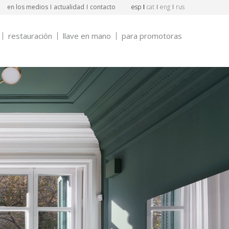
en los medios
actualidad
contacto
esp
cat
eng
rus
restauración
llave en mano
para promotoras
l
ales
 en tres mini dúplex.