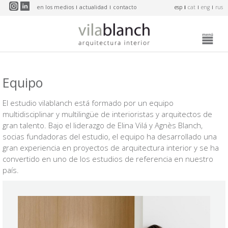
Pasar al contenido principal
en los medios
actualidad
contacto
esp
cat
eng
rus
Equipo
El estudio vilablanch está formado por un equipo
multidisciplinar y multilingüe de interioristas y arquitectos de
gran talento. Bajo el liderazgo de Elina Vilá y Agnès Blanch,
socias fundadoras del estudio, el equipo ha desarrollado una
gran experiencia en proyectos de arquitectura interior y se ha
convertido en uno de los estudios de referencia en nuestro
país.