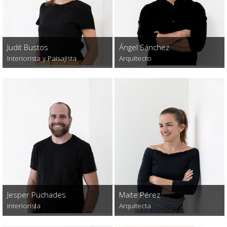
Judit Bustos
Ángel Sánchez
Interiorista y Paisajista
Arquitecto
Jesper Puchades
Maite Pérez
Interiorista
Arquitecta