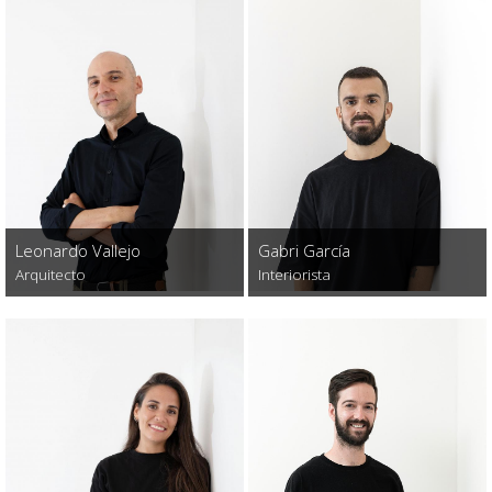
Leonardo Vallejo
Gabri García
Arquitecto
Interiorista