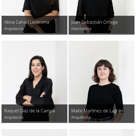
Atina Sahad Ledesma
Juan Sebastián Ortega
Arquitecta
Interiorista
Raquel Díaz de la Campa
Maite Martínez de Lagrán
Arquitecta
Arquitecta