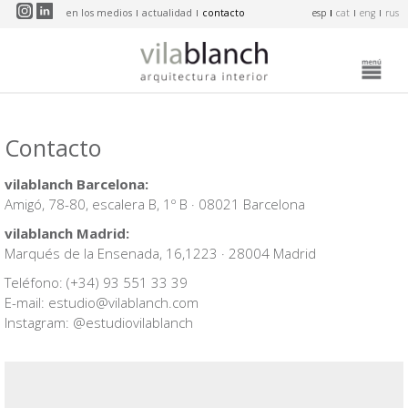
Pasar al contenido principal
en los medios
actualidad
contacto
esp
cat
eng
rus
Contacto
vilablanch Barcelona:
Amigó, 78-80, escalera B, 1º B · 08021 Barcelona
vilablanch Madrid:
Marqués de la Ensenada, 16,1223 · 28004 Madrid
Teléfono: (+34) 93 551 33 39
E-mail:
estudio@vilablanch.com
Instagram:
@estudiovilablanch