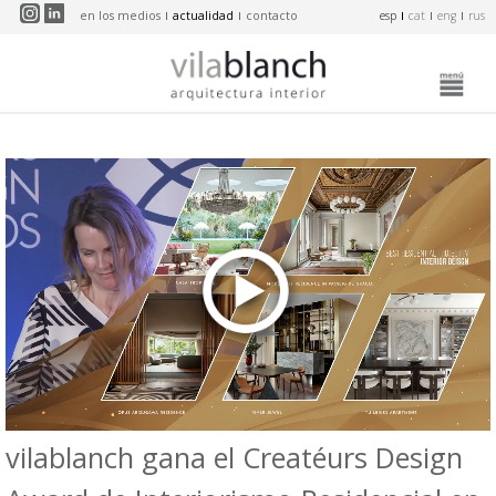
Pasar al contenido principal
en los medios
actualidad
contacto
esp
cat
eng
rus
vilablanch gana el Creatéurs Design