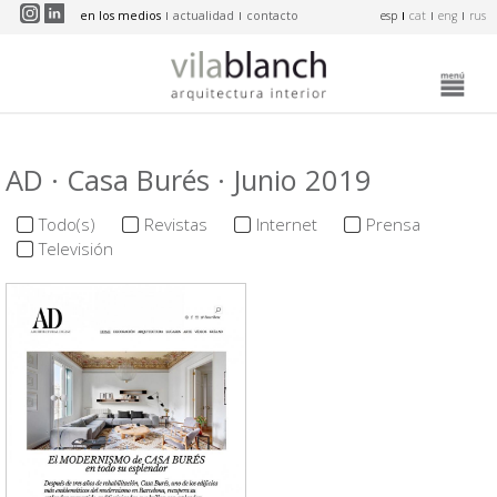
Pasar al contenido principal
en los medios
actualidad
contacto
esp
cat
eng
rus
AD · Casa Burés · Junio 2019
Todo(s)
Revistas
Internet
Prensa
Televisión