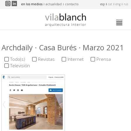
Pasar al contenido principal
en los medios
actualidad
contacto
esp
cat
eng
rus
Archdaily · Casa Burés · Marzo 2021
Todo(s)
Revistas
Internet
Prensa
Televisión