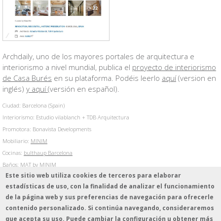
Archdaily, uno de los mayores portales de arquitectura e
interiorismo a nivel mundial, publica el
proyecto de interiorismo
de Casa Burés
en su plataforma. Podéis leerlo
aquí
(version en
inglés)
y aquí
(versión en español).
Ciudad: Barcelona (Spain)
Interiorismo: Estudio vilablanch + TDB Arquitectura
Promotora: Bonavista Developments
Mobiliario:
MINIM
Cocinas:
bulthaup Barcelona
Baños:
MAT by MINIM
Este sitio web utiliza cookies de terceros para elaborar
Fotógrafos: Jordi Folch & Jose Hevia
estadísticas de uso, con la finalidad de analizar el funcionamiento
Piezas de arte del apartamento: Marie France Veyrat
de la página web y sus preferencias de navegación para ofrecerle
contenido personalizado. Si continúa navegando, consideraremos
que acepta su uso. Puede cambiar la configuración u obtener más