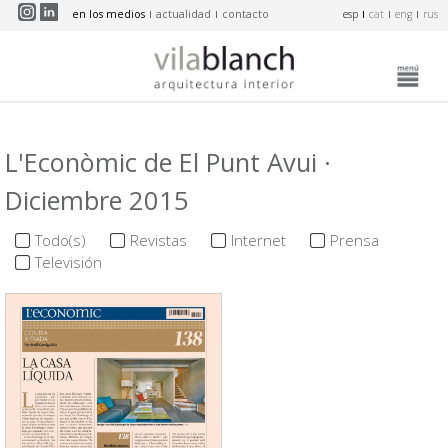
Pasar al contenido principal
en los medios
actualidad
contacto
esp
cat
eng
rus
L'Econòmic de El Punt Avui ·
Diciembre 2015
Todo(s)
Revistas
Internet
Prensa
Televisión