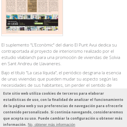
El suplemento "L'Econòmic" del diario El Punt Avui dedica su
contraportada al proyecto de interiorismo realizado por el
estudio vilablanch para una promoción de viviendas de Solvia
en Sant Andreu de Llavaneres.
Bajo el título "La casa líquida", el periódico desgrana la esencia
de unas viviendas que pueden mudar su aspecto según las
necesidades de sus habitantes, sin perder el sentido de
equilibrio.
Este sitio web utiliza cookies de terceros para elaborar
estadísticas de uso, con la finalidad de analizar el funcionamiento
20 de diciembre de 2015
de la página web y sus preferencias de navegación para ofrecerle
contenido personalizado. Si continúa navegando, consideraremos
que acepta su uso. Puede cambiar la configuración u obtener más
información.
No, obtener más información
© 2026 - estudio vilablanch · Amigó 78-80, 1º B · 08021 Barcelona · Tel. 935 513