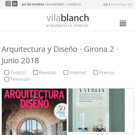
Pasar al contenido principal
en los medios
actualidad
contacto
esp
cat
eng
rus
Arquitectura y Diseño · Girona 2 ·
Junio 2018
Todo(s)
Revistas
Internet
Prensa
Televisión