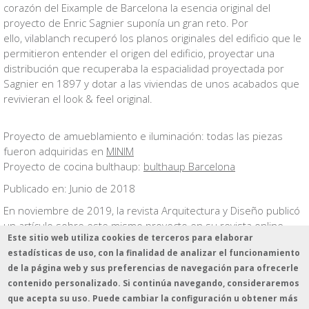
corazón del Eixample de Barcelona la esencia original del
proyecto de Enric Sagnier suponía un gran reto. Por
ello, vilablanch recuperó los planos originales del edificio que le
permitieron entender el origen del edificio, proyectar una
distribución que recuperaba la espacialidad proyectada por
Sagnier en 1897 y dotar a las viviendas de unos acabados que
revivieran el
look & feel
original.
Proyecto de amueblamiento e iluminación: todas las piezas
fueron adquiridas en
MINIM
Proyecto de cocina bulthaup:
bulthaup Barcelona
Publicado en: Junio de 2018
En noviembre de 2019, la revista Arquitectura y Diseño publicó
un artículo sobre este mismo proyecto en su revista online.
Este sitio web utiliza cookies de terceros para elaborar
Podéis leerlo
aquí
.
estadísticas de uso, con la finalidad de analizar el funcionamiento
de la página web y sus preferencias de navegación para ofrecerle
contenido personalizado. Si continúa navegando, consideraremos
que acepta su uso. Puede cambiar la configuración u obtener más