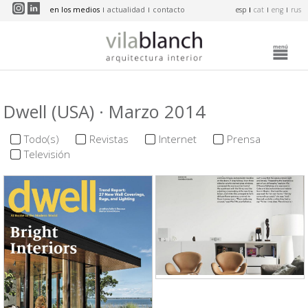
Pasar al contenido principal
en los medios
actualidad
contacto
esp
cat
eng
rus
Dwell (USA) · Marzo 2014
Todo(s)
Revistas
Internet
Prensa
Televisión