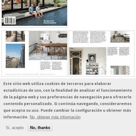
Este sitio web utiliza cookies de terceros para elaborar
estadísticas de uso, con la finalidad de analizar el funcionamiento
de la página web y sus preferencias de navegación para ofrecerle
© 2026 - estudio vilablanch · Amigó 78-80, 1º B · 08021 Barcelona · Tel. 935 513
contenido personalizado. Si continúa navegando, consideraremos
339 · estudio@vilablanch.com
Aviso legal
/
Información sobre cookies
/
Política de protección de datos
que acepta su uso. Puede cambiar la configuración u obtener más
información.
No, obtener más información
Si, acepto
No, thanks