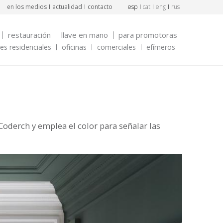
en los medios
actualidad
contacto
esp
cat
eng
rus
restauración
llave en mano
para promotoras
s residenciales
oficinas
comerciales
efímeros
Coderch y emplea el color para señalar las