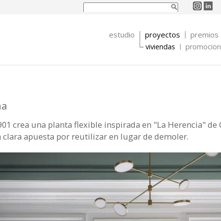
Buscar
Formulario de
búsqueda
estudio
proyectos
premios
viviendas
promocione
na
01 crea una planta flexible inspirada en "La Herencia" de 
na clara apuesta por reutilizar en lugar de demoler.