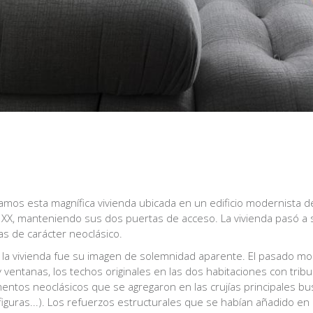
mos esta magnífica vivienda ubicada en un edificio modernista d
o XX, manteniendo sus dos puertas de acceso. La vivienda pasó
s de carácter neoclásico.
 la vivienda fue su imagen de solemnidad aparente. El pasado mo
ventanas, los techos originales en las dos habitaciones con tribu
entos neoclásicos que se agregaron en las crujías principales bu
figuras...). Los refuerzos estructurales que se habían añadido en