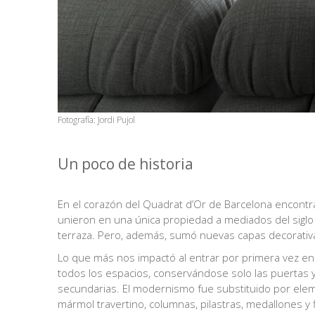
Fotografía: Jordi Pujol
Un poco de historia
VB
En el corazón del Quadrat d’Or de Barcelona encontra
unieron en una única propiedad a mediados del sigl
terraza. Pero, además, sumó nuevas capas decorativa
Lo que más nos impactó al entrar por primera vez en
todos los espacios, conservándose solo las puertas y 
secundarias. El modernismo fue substituido por elem
mármol travertino, columnas, pilastras, medallones y 