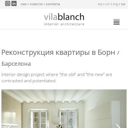
Перейти к основному содержанию
сми
новости
контакты
esp
cat
eng
rus
Реконструкция квартиры в Борн
/
Барселона
Interior design project where "the old" and "the new" are
contrasted and potentiated.