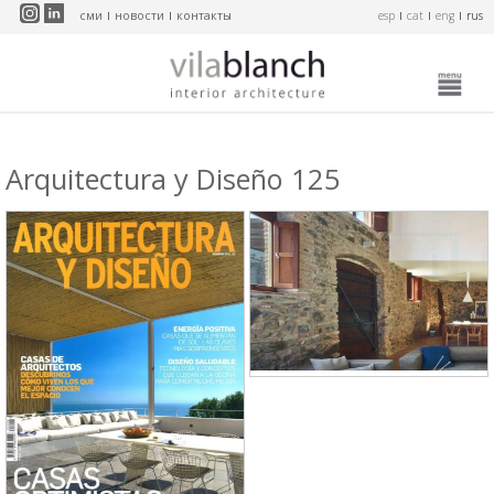
Перейти к основному содержанию
сми
новости
контакты
esp
cat
eng
rus
Arquitectura y Diseño 125